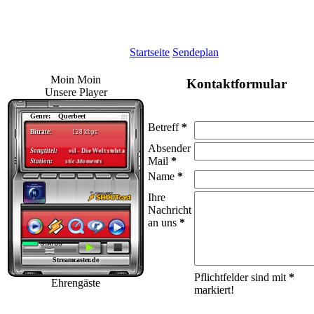
Startseite
Sendeplan
Moin Moin
Kontaktformular
Unsere Player
Betreff
*
Absender
Mail
*
Name
*
Ihre
Nachricht
an uns
*
Pflichtfelder sind mit
*
Ehrengäste
markiert!